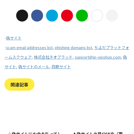
-
偽サイト
-
scam email addresses list
,
phishing domains list
,
ちよだプラットフォ
ームスクウェア
,
株式会社ネオブラッド
,
support@jp-vipshop.com
,
偽
サイト
,
偽サイトのメール
,
詐欺サイト
関連記事
2023/7/27
2022/1/11
△偽サイトにお金を払ってし
▲偽サイトの見分け方（更