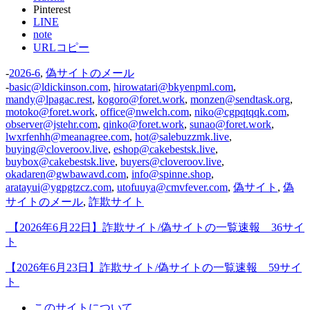
Pinterest
LINE
note
URLコピー
-
2026-6
,
偽サイトのメール
-
basic@ldickinson.com
,
hirowatari@bkyenpml.com
,
mandy@lpagac.rest
,
kogoro@foret.work
,
monzen@sendtask.org
,
motoko@foret.work
,
office@nwelch.com
,
niko@cgpqtqqk.com
,
observer@jstehr.com
,
qinko@foret.work
,
sunao@foret.work
,
lwxrfenhh@meanagree.com
,
hot@salebuzzmk.live
,
buying@cloveroov.live
,
eshop@cakebestsk.live
,
buybox@cakebestsk.live
,
buyers@cloveroov.live
,
okadaren@gwbawavd.com
,
info@spinne.shop
,
aratayui@ygpgtzcz.com
,
utofuuya@cmvfever.com
,
偽サイト
,
偽
サイトのメール
,
詐欺サイト
【2026年6月22日】詐欺サイト/偽サイトの一覧速報 36サイ
ト
【2026年6月23日】詐欺サイト/偽サイトの一覧速報 59サイ
ト
このサイトについて