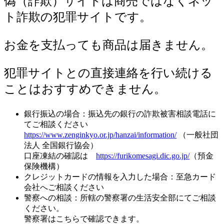
偽（詐欺）サイトは商売ではなくネッ
ト詐欺の犯罪サイトです。
お金を支払っても商品は届きません。
犯罪サイトとの直接連絡を行い続ける
ことはおすすめできません。
銀行振込の場合：振込先の銀行の詐欺被害相談電話に
てご相談ください
https://www.zenginkyo.or.jp/hanzai/information/
（一般社団
法人 全国銀行協会）
口座凍結の確認は
https://furikomesagi.dic.go.jp/
（預金
保険機構）
クレジットカードの情報を入力した場合：至急カード
会社へご相談ください
警察への相談：所轄の警察署の生活安全部にてご相談
ください。
警察署はこちらで確認できます。