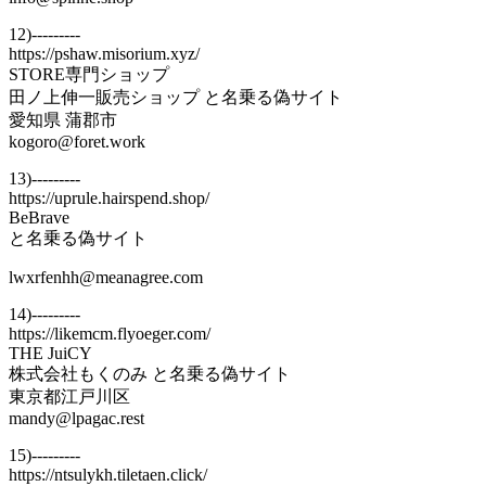
12)---------
https://pshaw.misorium.xyz/
STORE専門ショップ
田ノ上伸一販売ショップ と名乗る偽サイト
愛知県 蒲郡市
kogoro@foret.work
13)---------
https://uprule.hairspend.shop/
BeBrave
と名乗る偽サイト
lwxrfenhh@meanagree.com
14)---------
https://likemcm.flyoeger.com/
THE JuiCY
株式会社もくのみ と名乗る偽サイト
東京都江戸川区
mandy@lpagac.rest
15)---------
https://ntsulykh.tiletaen.click/