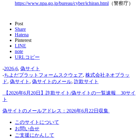
https://www.npa.go.jp/bureau/cyber/ichiran.html
（警察庁）
Post
Share
Hatena
Pinterest
LINE
note
URLコピー
-
2026-6
,
偽サイト
-
ちよだプラットフォームスクウェア
,
株式会社ネオブラッ
ド
,
偽サイト
,
偽サイトのメール
,
詐欺サイト
【2026年6月20日】詐欺サイト/偽サイトの一覧速報 30サイ
ト
偽サイトのメールアドレス：2026年6月22日収集
このサイトについて
お問い合せ
ご支援にかんして