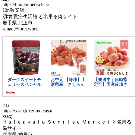
https://hin.partnere.click/
Hin激安店
須増 貴浩生活館 と名乗る偽サイト
岩手県 北上市
sunao@foret.work
23)---------
https://xsa.xjqxznmo.casa/
xsaxj
Ｈａｌｅａｋａｌａ Ｓｕｎｒｉｓｅ Ｍａｒｋｅｔ と名乗る
偽サイト
兵庫県 神戸市