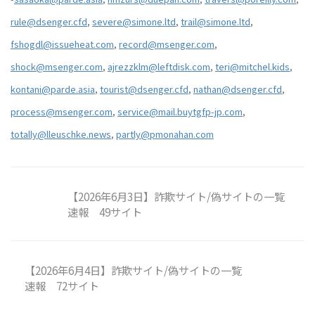
rule@dsenger.cfd
,
severe@simone.ltd
,
trail@simone.ltd
,
fshogdl@issueheat.com
,
record@msenger.com
,
shock@msenger.com
,
ajrezzklm@leftdisk.com
,
teri@mitchel.kids
,
kontani@parde.asia
,
tourist@dsenger.cfd
,
nathan@dsenger.cfd
,
process@msenger.com
,
service@mail.buytgfp-jp.com
,
totally@lleuschke.news
,
partly@pmonahan.com
【2026年6月3日】詐欺サイト/偽サイトの一覧
速報 49サイト
【2026年6月4日】詐欺サイト/偽サイトの一覧
速報 72サイト