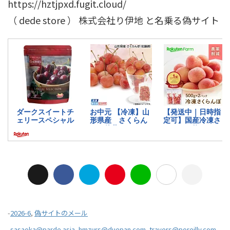
https://hztjpxd.fugit.cloud/
（ dede store ） 株式会社り伊地 と名乗る偽サイト
-
2026-6
,
偽サイトのメール
-
sasaoka@parde.asia
,
hmzurs@duepan.com
,
travers@poreilly.com
,