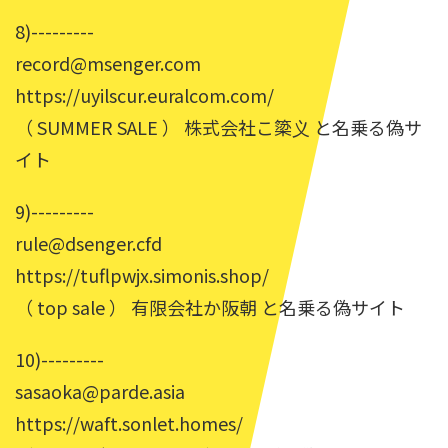
8)---------
record@msenger.com
https://uyilscur.euralcom.com/
（ SUMMER SALE ） 株式会社こ簗义 と名乗る偽サ
イト
9)---------
rule@dsenger.cfd
https://tuflpwjx.simonis.shop/
（ top sale ） 有限会社か阪朝 と名乗る偽サイト
10)---------
sasaoka@parde.asia
https://waft.sonlet.homes/