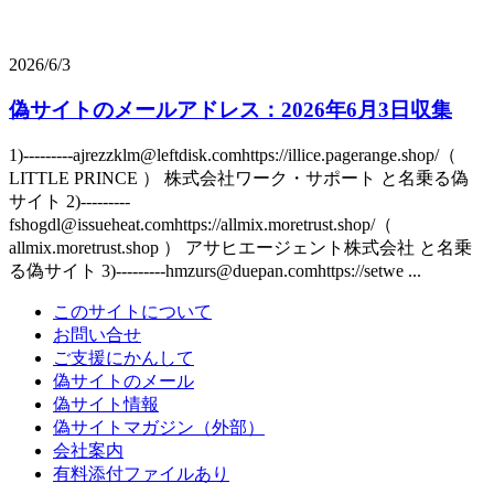
2026/6/3
偽サイトのメールアドレス：2026年6月3日収集
1)---------ajrezzklm@leftdisk.comhttps://illice.pagerange.shop/（
LITTLE PRINCE ） 株式会社ワーク・サポート と名乗る偽
サイト 2)---------
fshogdl@issueheat.comhttps://allmix.moretrust.shop/（
allmix.moretrust.shop ） アサヒエージェント株式会社 と名乗
る偽サイト 3)---------hmzurs@duepan.comhttps://setwe ...
このサイトについて
お問い合せ
ご支援にかんして
偽サイトのメール
偽サイト情報
偽サイトマガジン（外部）
会社案内
有料添付ファイルあり