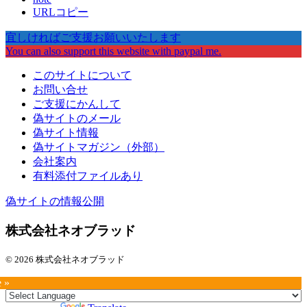
URLコピー
宜しければご支援お願いいたします
You can also support this website with paypal me.
このサイトについて
お問い合せ
ご支援にかんして
偽サイトのメール
偽サイト情報
偽サイトマガジン（外部）
会社案内
有料添付ファイルあり
偽サイトの情報公開
株式会社ネオブラッド
© 2026 株式会社ネオブラッド
e »