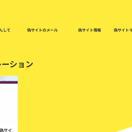
んして
偽サイトのメール
偽サイト情報
偽サイト
レーション
022/4/12
偽サイ