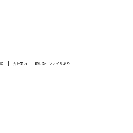
部）
会社案内
有料添付ファイルあり