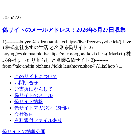
2026/5/27
偽サイトのメールアドレス：2026年5月27日収集
1)---------buyers@salemuamk.livehttps://live.freerwxyzd.click/( Live
) 株式会社あすの生活 と名乗る偽サイト 2)---------
buying@salemuamk.livehttps://one.ooogoodkcvt.click/( Market ) 株
式会社まったり暮らし と名乗る偽サイト 3)---------
from@alejandrin.bizhttps://iqkk.laughtoyz.shop/( AlliaShop ) ...
このサイトについて
お問い合せ
ご支援にかんして
偽サイトのメール
偽サイト情報
偽サイトマガジン（外部）
会社案内
有料添付ファイルあり
偽サイトの情報公開