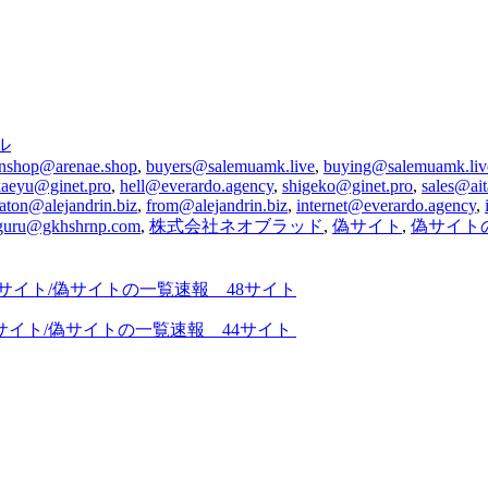
ル
nshop@arenae.shop
,
buyers@salemuamk.live
,
buying@salemuamk.liv
kaeyu@ginet.pro
,
hell@everardo.agency
,
shigeko@ginet.pro
,
sales@ai
aton@alejandrin.biz
,
from@alejandrin.biz
,
internet@everardo.agency
,
guru@gkhshrnp.com
,
株式会社ネオブラッド
,
偽サイト
,
偽サイト
詐欺サイト/偽サイトの一覧速報 48サイト
欺サイト/偽サイトの一覧速報 44サイト