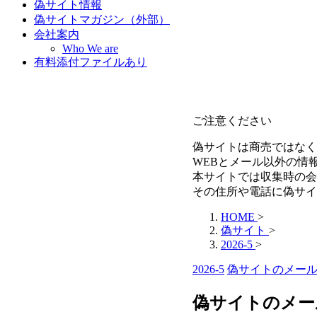
偽サイト情報
偽サイトマガジン（外部）
会社案内
Who We are
有料添付ファイルあり
ご注意ください
偽サイトは商売ではなく
WEBとメール以外の情
本サイトでは収集時の会
その住所や電話に偽サイ
HOME
>
偽サイト
>
2026-5
>
2026-5
偽サイトのメー
偽サイトのメール