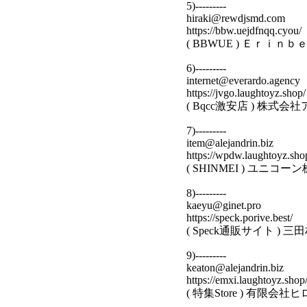
5)---------
hiraki@rewdjsmd.com
https://bbw.uejdfnqq.cyou/
( BBWUE ) Ｅｒｉ
6)---------
internet@everardo.agency
https://jvgo.laughtoyz.shop/
( Bqcc激安店 ) 株
7)---------
item@alejandrin.biz
https://wpdw.laughtoyz.sho
( SHINMEI ) ユニ
8)---------
kaeyu@ginet.pro
https://speck.porive.best/
( Speck通販サイト )
9)---------
keaton@alejandrin.biz
https://emxi.laughtoyz.shop
( 特集Store ) 有限