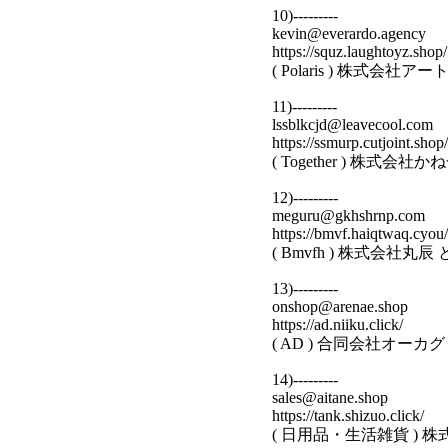
10)---------
kevin@everardo.agency
https://squz.laughtoyz.shop/
( Polaris ) 株式会
11)---------
lssblkcjd@leavecool.com
https://ssmurp.cutjoint.shop/
( Together ) 株式
12)---------
meguru@gkhshrnp.com
https://bmvf.haiqtwaq.cyou/
( Bmvfh ) 株式会社
13)---------
onshop@arenae.shop
https://ad.niiku.click/
( AD ) 合同会社オー
14)---------
sales@aitane.shop
https://tank.shizuo.click/
( 日用品・生活雑貨 ) 