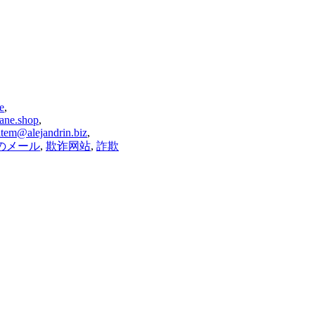
e
,
tane.shop
,
item@alejandrin.biz
,
のメール
,
欺诈网站
,
詐欺