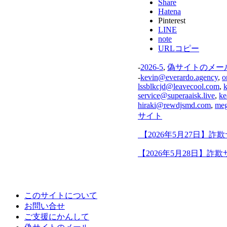
Share
Hatena
Pinterest
LINE
note
URLコピー
-
2026-5
,
偽サイトのメー
-
kevin@everardo.agency
,
o
lssblkcjd@leavecool.com
,
service@superaaisk.live
,
ke
hiraki@rewdjsmd.com
,
me
サイト
【2026年5月27日】
【2026年5月28日】詐
このサイトについて
お問い合せ
ご支援にかんして