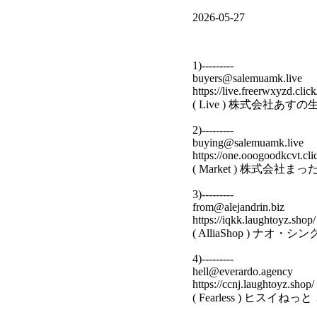
2026-05-27
1)---------
buyers@salemuamk.live
https://live.freerwxyzd.click
( Live ) 株式会社あ
2)---------
buying@salemuamk.live
https://one.ooogoodkcvt.cli
( Market ) 株式会
3)---------
from@alejandrin.biz
https://iqkk.laughtoyz.shop/
( AlliaShop ) ナ
4)---------
hell@everardo.agency
https://ccnj.laughtoyz.shop/
( Fearless ) ヒスイ