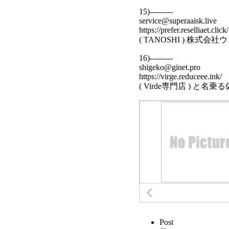
15)---------
service@superaaisk.live
https://prefer.reselliaet.click/
( TANOSHI ) 株式
16)---------
shigeko@ginet.pro
https://virge.reduceee.ink/
( Virde専門店 ) と名
Post