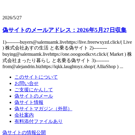
2026/5/27
偽サイトのメールアドレス：2026年5月27日収集
1)---------buyers@salemuamk.livehttps://live.freerwxyzd.click/( Live
) 株式会社あすの生活 と名乗る偽サイト 2)---------
buying@salemuamk.livehttps://one.ooogoodkcvt.click/( Market ) 株
式会社まったり暮らし と名乗る偽サイト 3)---------
from@alejandrin.bizhttps://iqkk.laughtoyz.shop/( AlliaShop ) ...
このサイトについて
お問い合せ
ご支援にかんして
偽サイトのメール
偽サイト情報
偽サイトマガジン（外部）
会社案内
有料添付ファイルあり
偽サイトの情報公開