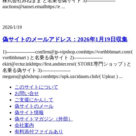
株式会社みねまま と名乗る偽サイト 3)-------------------
auctions@tansei.emailhttps://e ...
2026/1/19
偽サイトのメールアドレス：2026年1月19日収集
1)-------------------confirm@jp-vipshop.comhttps://vorthbhmart.com/(
vorthbhmart ) と名乗る偽サイト 2)-------------------
ekiri@ectur.inkhttps://fest.andster.rest/( STORE専門ショップ ) と
名乗る偽サイト 3)-------------------
meguru@gkhshrnp.comhttps://upk.uzcidaum.club/( Upkuz ) ...
このサイトについて
お問い合せ
ご支援にかんして
偽サイトのメール
偽サイト情報
偽サイトマガジン（外部）
会社案内
有料添付ファイルあり