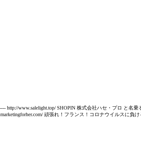
- http://www.salelight.top/ SHOPIN 株式会社ハセ・
----- http://accompany.marketingforher.com/ 頑張れ