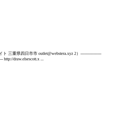
日市市 outlet@webstera.xyz 2）----------------
/draw.elsescott.x ...