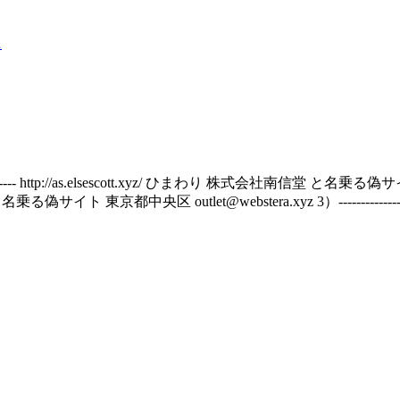
ス
p://as.elsescott.xyz/ ひまわり 株式会社南信堂 と名乗る偽サイト 三重県四
ト 東京都中央区 outlet@webstera.xyz 3）---------------- http:/