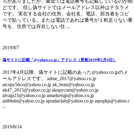
ろがありましたが、最近では電話番号も記載しているのが殆
どです。 但し偽サイトではメールアドレス以外はデタラメ
です。 実在する会社の住所、会社名、電話、担当者をコピ
ペで貼っている。または電話であれば番号が１桁足りない番
号を、住所では存在しない住 ...
2019/8/7
偽サイトに記載「@yahoo.co.jp」アドレス（更新2019年2月4日）
2017年4月以降、偽サイトに記載のあった@yahoo.co.jpのメ
ールアドレスです。 adme_2017@yahoo.co.jp
aicopy56co@yahoo.co.jp ak_bran@yahoo.co.jp
ak47_2015@yahoo.co.jp aknpycom@yahoo.co.jp
alvajp23@yahoo.co.jp amarketsjp@yahoo.co.jp
anlbbdn@yahoo.co.jp apradaclub@yahoo.co.jp aqeqdqs@yahoo.c
...
2019/8/14