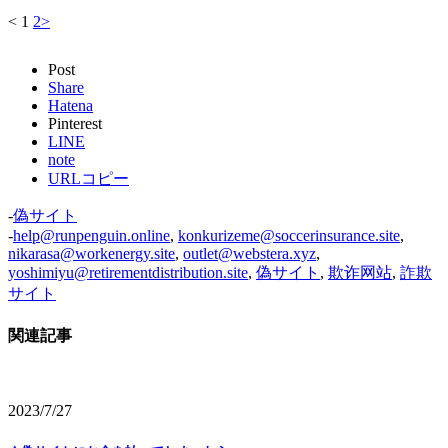
<
1
2
>
Post
Share
Hatena
Pinterest
LINE
note
URLコピー
-
偽サイト
-
help@runpenguin.online
,
konkurizeme@soccerinsurance.site
,
nikarasa@workenergy.site
,
outlet@webstera.xyz
,
yoshimiyu@retirementdistribution.site
,
偽サイト
,
欺诈网站
,
詐欺
サイト
関連記事
2023/7/27