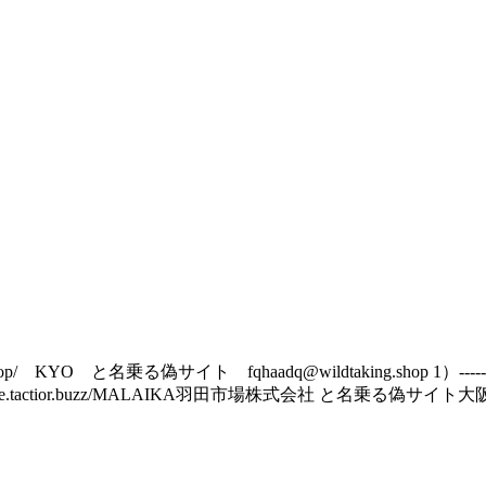
/ KYO と名乗る偽サイト fqhaadq@wildtaking.shop 1）--------
https://blade.tactior.buzz/MALAIKA羽田市場株式会社 と名乗る偽サイト大