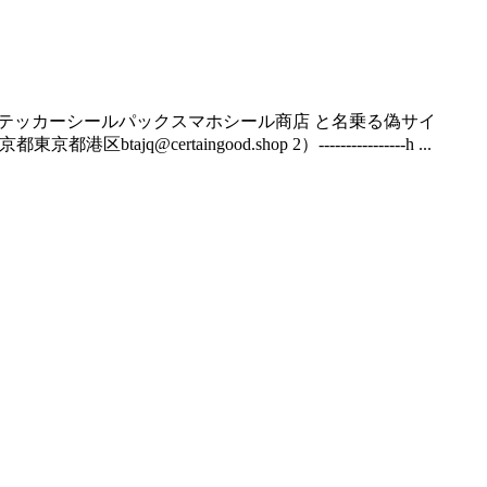
50枚セット防水ステッカーシールパックスマホシール商店 と名乗る偽サイ
港区btajq@certaingood.shop 2）----------------h ...