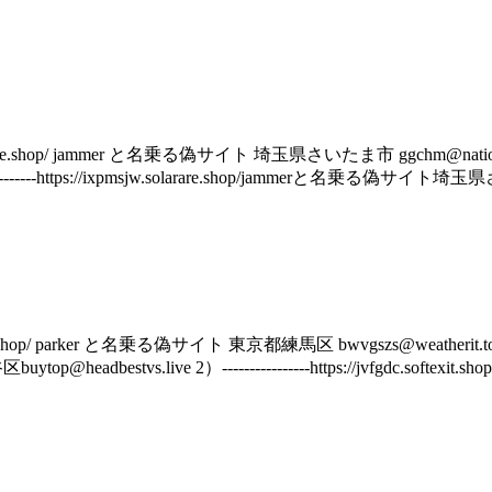
op/ jammer と名乗る偽サイト 埼玉県さいたま市 ggchm@nationwidetv.top 1）
------https://ixpmsjw.solarare.shop/jammerと名乗る偽サイト埼玉県
p/ parker と名乗る偽サイト 東京都練馬区 bwvgszs@weatherit.top 1）----
ive 2）----------------https://jvfgdc.softexit.shop/pa