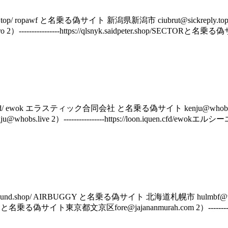
 ropawf と名乗る偽サイト 新潟県新潟市 ciubrut@sickreply.top 1）----
-----------https://qlsnyk.saidpeter.shop/SECTORと名
 ewok エラスティック合同会社 と名乗る偽サイト kenju@whobs.live 1）----
ve 2）----------------https://loon.iquen.cfd/
d.shop/ AIRBUGGY と名乗る偽サイト 北海道札幌市 hulmbf@thenbutton
 と名乗る偽サイト東京都文京区fore@jajananmurah.com 2）----------------ht