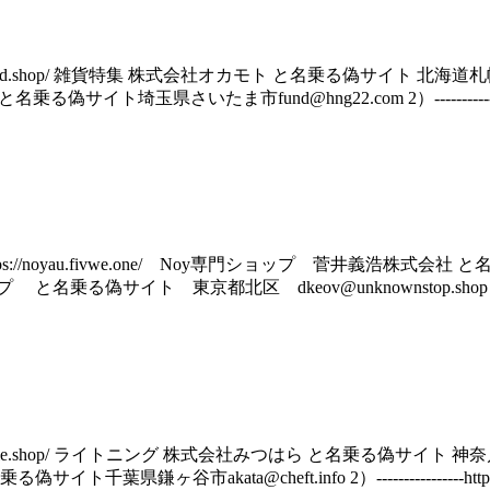
ad.shop/ 雑貨特集 株式会社オカモト と名乗る偽サイト 北海道札幌市 mewkhg@s
名乗る偽サイト埼玉県さいたま市fund@hng22.com 2）----------------https:/
https://noyau.fivwe.one/ Noy専門ショップ 菅井義浩株式会社 と
ンショップ と名乗る偽サイト 東京都北区 dkeov@unknownstop.shop 3）-------
ale.shop/ ライトニング 株式会社みつはら と名乗る偽サイト 神奈川県平塚市 prog
る偽サイト千葉県鎌ヶ谷市akata@cheft.info 2）----------------https:/