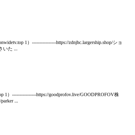
----------------https://zdnjhc.largership.shop/ショ
さいた ...
------------https://goodprofov.live/GOODPROFOV株
rker ...