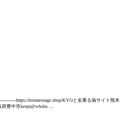
--------https://ironmessage.shop/KYOと名乗る偽サイト熊本
阪府豊中市kenju@whobs. ...