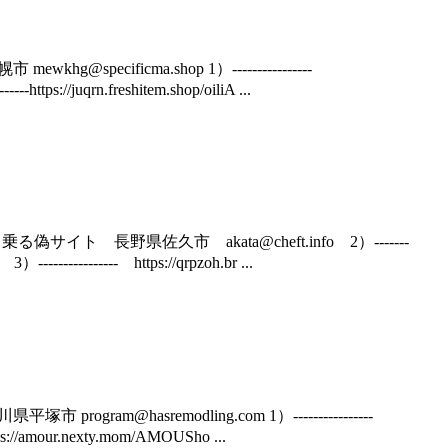
pecificma.shop 1）----------------
/juqrn.freshitem.shop/oiliA ...
名乗る偽サイト 長野県佐久市 akata@cheft.info 2）-------
--------- https://qrpzoh.br ...
ram@hasremodling.com 1）----------------
/amour.nexty.mom/AMOUSho ...