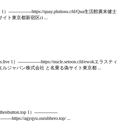
------------https://quay.plutious.cfd/Qua生活館廣末健士
乗る偽サイト東京都新宿区ci ...
------------https://nucle.setoon.cfd/ewokエラスティ
ewokエルシーエルジャパン株式会社 と名乗る偽サイト東京都 ...
.top 1）----------------
tps://agyqyu.ourubbero.top/ ...