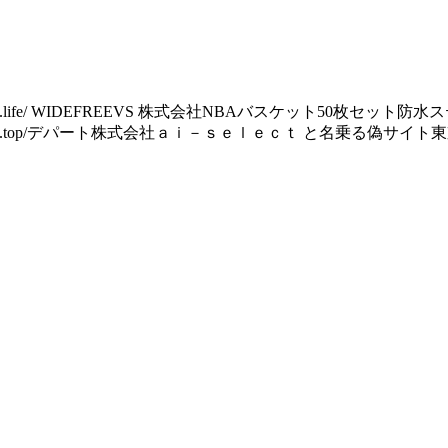
defreevs.life/ WIDEFREEVS 株式会社NBAバスケット
//xznlfs.usualbuy.top/デパート株式会社ａｉ－ｓｅｌｅｃｔ と名乗る偽サイト東京都東京都