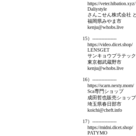
https://veter.hibation.xyz/
Daliystyle
さんこせん株式会社 
福岡県みやま市
kenju@whobs.live
15）----------------
https://video.dicet.shop/
LENSGET
サンキョウプラテック
東京都武蔵野市
kenju@whobs.live
16）----------------
https://scarn.nexty.mom/
Sca専門ショップ
成田哲也販売ショップ
埼玉県春日部市
koichi@cheft.info
17）----------------
https://midni.dicet.shop/
PATYMO