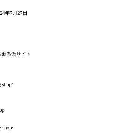
4年7月27日
名乗る偽サイト
g.shop/
op
g.shop/