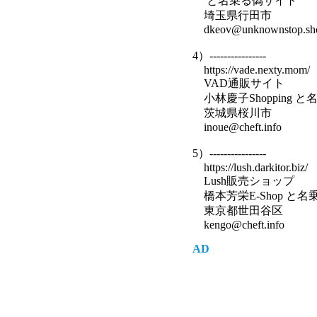
と名乗る偽サイト
埼玉県行田市
dkeov@unknownstop.sh
4）----------------
https://vade.nexty.mom/
VAD通販サイト
小林慶子Shopping 
茨城県桜川市
inoue@cheft.info
5）----------------
https://lush.darkitor.biz/
Lush販売ショップ
橋本芳栄E-Shop と
東京都世田谷区
kengo@cheft.info
AD