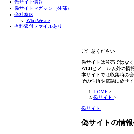
偽サイト情報
偽サイトマガジン（外部）
会社案内
Who We are
有料添付ファイルあり
ご注意ください
偽サイトは商売ではなく
WEBとメール以外の情
本サイトでは収集時の会
その住所や電話に偽サイ
HOME
>
偽サイト
>
偽サイト
偽サイトの情報公