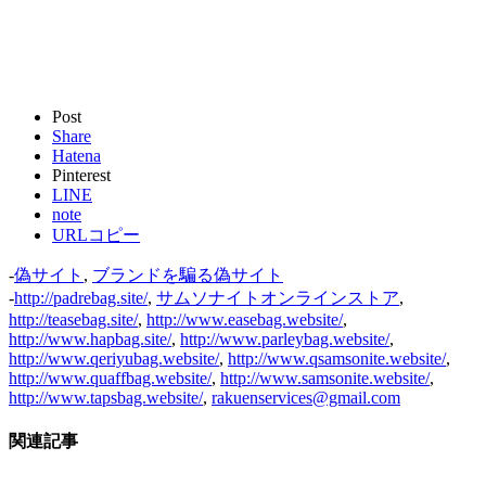
Post
Share
Hatena
Pinterest
LINE
note
URLコピー
-
偽サイト
,
ブランドを騙る偽サイト
-
http://padrebag.site/
,
サムソナイトオンラインストア
,
http://teasebag.site/
,
http://www.easebag.website/
,
http://www.hapbag.site/
,
http://www.parleybag.website/
,
http://www.qeriyubag.website/
,
http://www.qsamsonite.website/
,
http://www.quaffbag.website/
,
http://www.samsonite.website/
,
http://www.tapsbag.website/
,
rakuenservices@gmail.com
関連記事