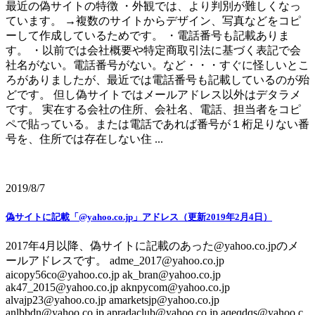
最近の偽サイトの特徴 ・外観では、より判別が難しくなっ
ています。 →複数のサイトからデザイン、写真などをコピ
ーして作成しているためです。 ・電話番号も記載ありま
す。 ・以前では会社概要や特定商取引法に基づく表記で会
社名がない。電話番号がない。など・・・すぐに怪しいとこ
ろがありましたが、最近では電話番号も記載しているのが殆
どです。 但し偽サイトではメールアドレス以外はデタラメ
です。 実在する会社の住所、会社名、電話、担当者をコピ
ペで貼っている。または電話であれば番号が１桁足りない番
号を、住所では存在しない住 ...
2019/8/7
偽サイトに記載「@yahoo.co.jp」アドレス（更新2019年2月4日）
2017年4月以降、偽サイトに記載のあった@yahoo.co.jpのメ
ールアドレスです。 adme_2017@yahoo.co.jp
aicopy56co@yahoo.co.jp ak_bran@yahoo.co.jp
ak47_2015@yahoo.co.jp aknpycom@yahoo.co.jp
alvajp23@yahoo.co.jp amarketsjp@yahoo.co.jp
anlbbdn@yahoo.co.jp apradaclub@yahoo.co.jp aqeqdqs@yahoo.c