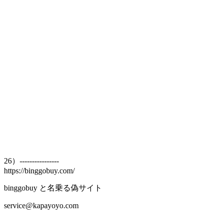
26）----------------
https://binggobuy.com/
binggobuy と名乗る偽サイト
service@kapayoyo.com