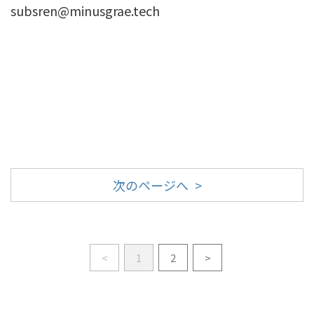
subsren@minusgrae.tech
次のページへ >
<
1
2
>