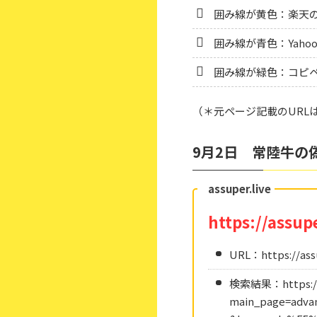
囲み線が黄色：楽天
囲み線が青色：Yah
囲み線が緑色：コピペ
（＊元ページ記載のURL
9月2日 常陸牛の
assuper.live
https://assupe
URL：https://assu
検索結果：https://a
main_page=advan