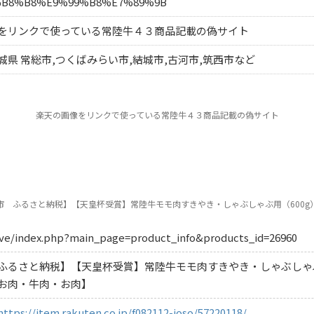
%B8%B8%E9%99%B8%E7%89%9B
をリンクで使っている常陸牛４３商品記載の偽サイト
県 常総市,つくばみらい市,結城市,古河市,筑西市など
楽天の画像をリンクで使っている常陸牛４３商品記載の偽サイト
市 ふるさと納税】【天皇杯受賞】常陸牛モモ肉すきやき・しゃぶしゃぶ用（600g
live/index.php?main_page=product_info&products_id=26960
ふるさと納税】【天皇杯受賞】常陸牛モモ肉すきやき・しゃぶしゃぶ
お肉・牛肉・お肉】
https://item.rakuten.co.jp/f082112-joso/57220118/