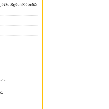
1j978ot0g0uh900bn5&
サイト
51