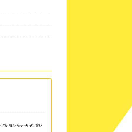
73a6i4c5roc5h9c635