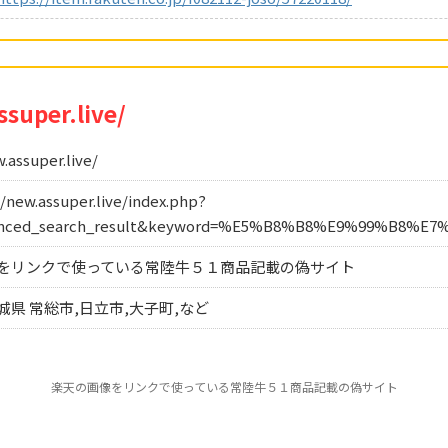
ssuper.live/
assuper.live/
w.assuper.live/index.php?
anced_search_result&keyword=%E5%B8%B8%E9%99%B8%E7
をリンクで使っている常陸牛５１商品記載の偽サイト
県 常総市,日立市,大子町,など
楽天の画像をリンクで使っている常陸牛５１商品記載の偽サイト