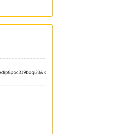
7edip8poc319boqi33&k