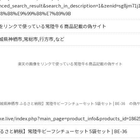
ced_search_result&search_in_description=1&zenid=sg8jm71j
B8%B8%E9%99%B8%E7%89%9B
をリンクで使っている常陸牛６商品記載の偽サイト
県神栖市,常総市,行方市,など
楽天の画像をリンクで使っている常陸牛６商品記載の偽サイト
城県神栖市 ふるさと納税】常陸牛ビーフシチューセット 5袋セット | BE-36 の偽
ike.live/index.php?main_page=product_info&products_id=1862
るさと納税】常陸牛ビーフシチューセット 5袋セット | BE-36