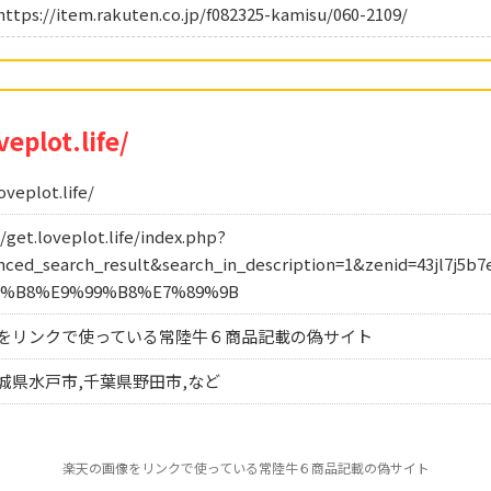
//item.rakuten.co.jp/f082325-kamisu/060-2109/
veplot.life/
oveplot.life/
t.loveplot.life/index.php?
ced_search_result&search_in_description=1&zenid=43jl7j5b
8%B8%E9%99%B8%E7%89%9B
をリンクで使っている常陸牛６商品記載の偽サイト
城県水戸市,千葉県野田市,など
楽天の画像をリンクで使っている常陸牛６商品記載の偽サイト