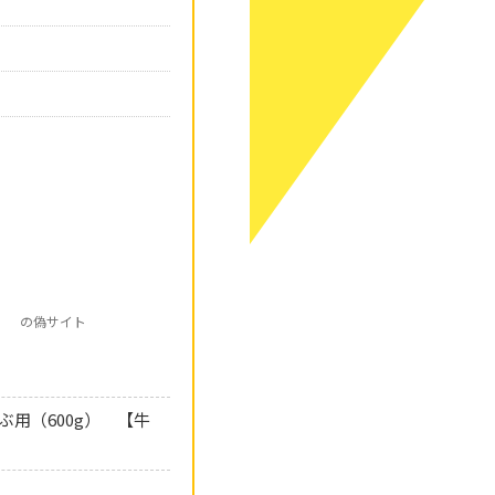
） の偽サイト
用（600g） 【牛