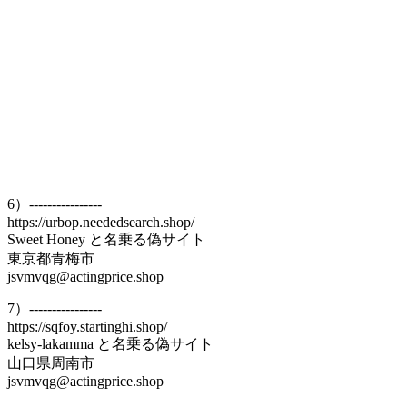
6）----------------
https://urbop.neededsearch.shop/
Sweet Honey と名乗る偽サイト
東京都青梅市
jsvmvqg@actingprice.shop
7）----------------
https://sqfoy.startinghi.shop/
kelsy-lakamma と名乗る偽サイト
山口県周南市
jsvmvqg@actingprice.shop