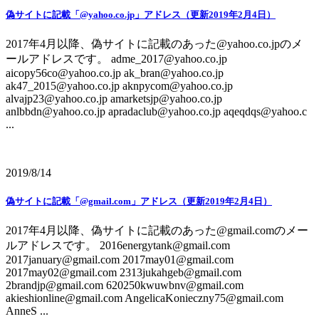
偽サイトに記載「@yahoo.co.jp」アドレス（更新2019年2月4日）
2017年4月以降、偽サイトに記載のあった@yahoo.co.jpのメ
ールアドレスです。 adme_2017@yahoo.co.jp
aicopy56co@yahoo.co.jp ak_bran@yahoo.co.jp
ak47_2015@yahoo.co.jp aknpycom@yahoo.co.jp
alvajp23@yahoo.co.jp amarketsjp@yahoo.co.jp
anlbbdn@yahoo.co.jp apradaclub@yahoo.co.jp aqeqdqs@yahoo.c
...
2019/8/14
偽サイトに記載「@gmail.com」アドレス（更新2019年2月4日）
2017年4月以降、偽サイトに記載のあった@gmail.comのメー
ルアドレスです。 2016energytank@gmail.com
2017january@gmail.com 2017may01@gmail.com
2017may02@gmail.com 2313jukahgeb@gmail.com
2brandjp@gmail.com 620250kwuwbnv@gmail.com
akieshionline@gmail.com AngelicaKonieczny75@gmail.com
AnneS ...