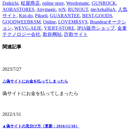
Daikichi
,
柾屋商店
,
online store
,
Weedomatic
,
GUNROCK
,
AOBASTORES
,
Anymagic
,
tvN
,
RUNOUT
,
meAekaHaA
,
人気
サイト
,
Kiri-do
,
Pikseli
,
GUARANTEE
,
BEST-GOODS
,
GOODWEEBKSM
,
Online
,
LOVEMRSVS
,
Brandearオークシ
ョン
,
WEVG-AEJE
,
VIERT-STORE
,
JPIA販売ショップ
,
金麦
テクノロジー会社
,
欺诈网站
,
詐欺サイト
関連記事
2023/7/27
△偽サイトにお金を払ってしまったら
偽サイトにお金を払ってしまったら
2022/1/11
▲偽サイトの見分け方（更新：2016/11/10）