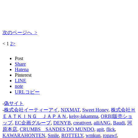
次のページへ >
<
1
2
>
Post
Share
Hatena
Pinterest
LINE
note
URLコピー
-
偽サイト
-
株式会社イーティーアイ
,
NIXMAT
,
Sweet Honey
,
株式会社Ｈ
ＥＡＴＫＩＮＧ ＪＡＰＡＮ
,
kelsy-lakamma
,
ORBI販売ショ
ップ
,
EC企画グループ
,
DENYB
,
creativert
,
ailiANG
,
Baudi
,
河
原本店
,
CRUMBS SANDES DO MUNDO
,
apit
,
flick
,
KAWARAHONTEN
,
Smile
,
ROTTELY
,
wmkun
,
ropawf
,