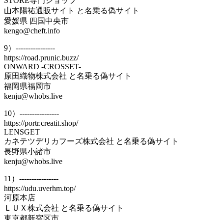
STORE専門ショップ
山本陽祐通販サイト と名乗る偽サイト
愛媛県 四国中央市
kengo@cheft.info
9）----------------
https://road.prunic.buzz/
ONWARD -CROSSET-
原田織物株式会社 と名乗る偽サイト
福岡県福岡市
kenju@whobs.live
10）----------------
https://portr.creatit.shop/
LENSGET
カネテツデリカフーズ株式会社 と名乗る偽サイト
長野県小諸市
kenju@whobs.live
11）----------------
https://udu.uverhm.top/
河原本店
ＬＵＸ株式会社 と名乗る偽サイト
東京都新宿区市