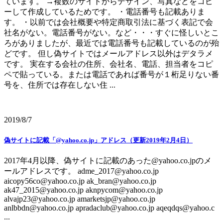
ています。 →複数のサイトからデザイン、写真などをコピ
ーして作成しているためです。 ・電話番号も記載ありま
す。 ・以前では会社概要や特定商取引法に基づく表記で会
社名がない。電話番号がない。など・・・すぐに怪しいとこ
ろがありましたが、最近では電話番号も記載しているのが殆
どです。 但し偽サイトではメールアドレス以外はデタラメ
です。 実在する会社の住所、会社名、電話、担当者をコピ
ペで貼っている。または電話であれば番号が１桁足りない番
号を、住所では存在しない住 ...
2019/8/7
偽サイトに記載「@yahoo.co.jp」アドレス（更新2019年2月4日）
2017年4月以降、偽サイトに記載のあった@yahoo.co.jpのメ
ールアドレスです。 adme_2017@yahoo.co.jp
aicopy56co@yahoo.co.jp ak_bran@yahoo.co.jp
ak47_2015@yahoo.co.jp aknpycom@yahoo.co.jp
alvajp23@yahoo.co.jp amarketsjp@yahoo.co.jp
anlbbdn@yahoo.co.jp apradaclub@yahoo.co.jp aqeqdqs@yahoo.c
...