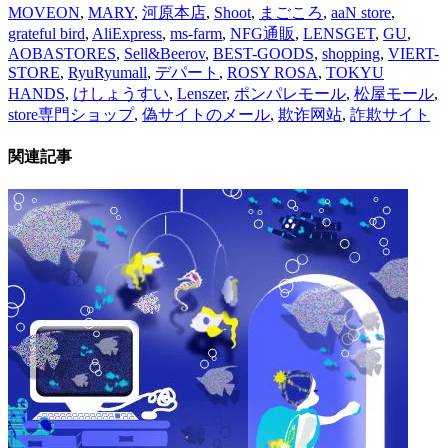
MOVEON
,
MARY
,
河原本店
,
Shoot
,
まごころ
,
aaN store
,
grateful bird
,
AliExpress
,
ms-farm
,
NFG通販
,
LENSGET
,
GU
,
AOBASTORES
,
Sell&Beerov
,
BEST-GOODS
,
shopping
,
VIERT-
STORE
,
RyuRyumall
,
デパート
,
ROSY ROSA
,
TOKYU
HANDS
,
けしょうすい
,
Lenszer
,
ポンパレモール
,
松屋モール
,
store専門ショップ
,
偽サイトのメール
,
欺诈网站
,
詐欺サイト
関連記事